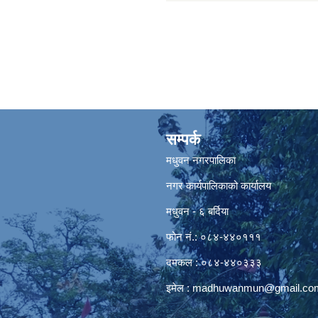
सम्पर्क
मधुवन नगरपालिका
नगर कार्यपालिकाको कार्यालय
मधुवन - ६ बर्दिया
फोन नं.: ०८४-४४०१११
दमकल : ०८४-४४०३३३
इमेल :
madhuwanmun@gmail.co