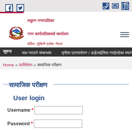
Skip to main content
मधुवन नगरपालिका
नगर कार्यपालिकाको कार्यालय
बर्दिया, लुम्बिनी प्रदेश, नेपाल
सूचना
ुल्य सुचि उपलब्ध गराउने सम्बन्धमा
मृगौला प्रत्यारोपण / डाईलाईसिस गराईरहेका क्यान्स
You are here
Home
»
प्रतिवेदन
» सामाजिक परीक्षण
सामाजिक परीक्षण
User login
Username
*
Password
*