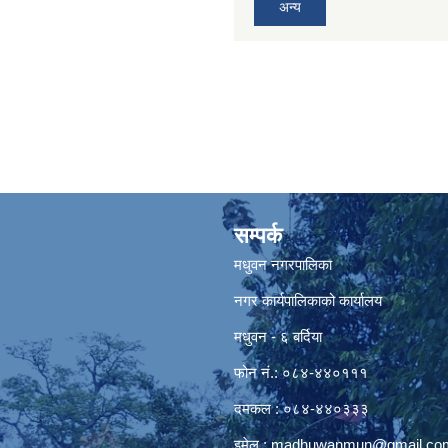
अन्य
सम्पर्क
मधुवन नगरपालिका
नगर कार्यपालिकाको कार्यालय
मधुवन - ६ बर्दिया
फोन नं.: ०८४-४४०१११
दमकल : ०८४-४४०३३३
इमेल :
madhuwanmun@gmail.co