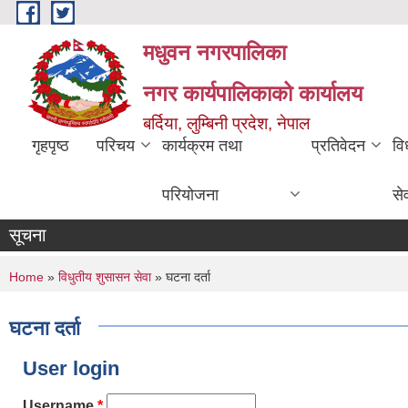
Skip to main content
मधुवन नगरपालिका
नगर कार्यपालिकाको कार्यालय
बर्दिया, लुम्बिनी प्रदेश, नेपाल
गृहपृष्ठ
परिचय
कार्यक्रम तथा
प्रतिवेदन
वि
परियोजना
से
सूचना
You are here
Home
»
विधुतीय शुसासन सेवा
» घटना दर्ता
घटना दर्ता
User login
Username
*