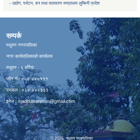
- उद्योग, पर्यटन, बन तथा वातावरण मन्त्रालय
लुम्बिनी प्रदेश
सम्पर्क
मधुवन नगरपालिका
नगर कार्यपालिकाको कार्यालय
मधुवन - ६ बर्दिया
फोन नं.: ०८४-४४०१११
दमकल : ०८४-४४०३३३
इमेल :
madhuwanmun@gmail.com
© 2026 मधुवन नगरपालिका