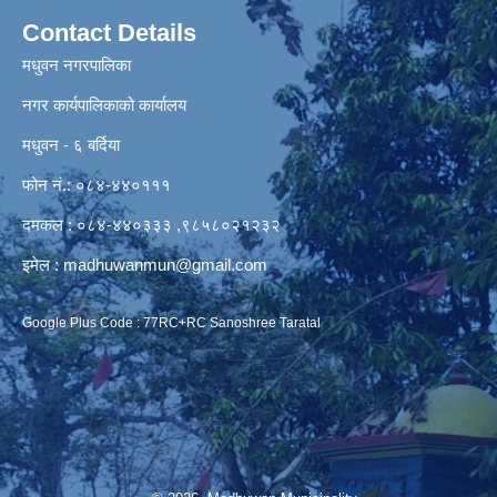
Contact Details
मधुवन नगरपालिका
नगर कार्यपालिकाको कार्यालय
मधुवन - ६ बर्दिया
फोन नं.: ०८४-४४०१११
दमकल : ०८४-४४०३३३ ,९८५८०२१२३२
इमेल :
madhuwanmun@gmail.com
Google Plus Code : 77RC+RC Sanoshree Taratal