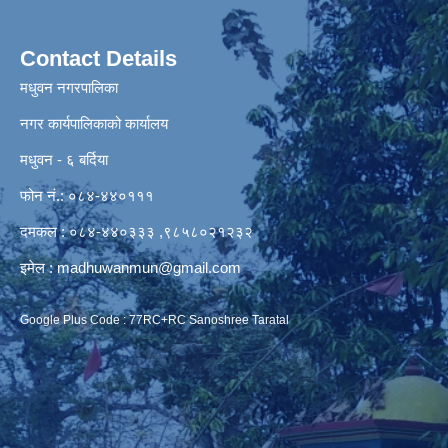
Contact Details
मधुवन नगरपालिका
नगर कार्यपालिकाको कार्यालय
मधुवन - ६ बर्दिया
फोन नं.: ०८४-४४०१११
दमकल : ०८४-४४०३३३ ,९८५८०२१२३२
इमेल :
madhuwanmun@gmail.com
Google Plus Code : 77RC+RC Sanoshree Taratal