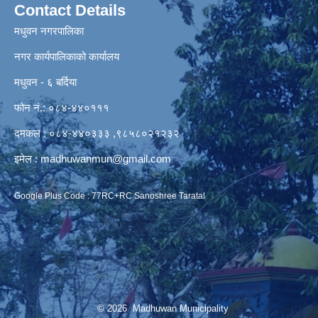
Contact Details
मधुवन नगरपालिका
नगर कार्यपालिकाको कार्यालय
मधुवन - ६ बर्दिया
फोन नं.: ०८४-४४०१११
दमकल : ०८४-४४०३३३ ,९८५८०२१२३२
इमेल :
madhuwanmun@gmail.com
Google Plus Code : 77RC+RC Sanoshree Taratal
© 2026 Madhuwan Municipality