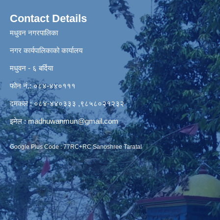
Contact Details
मधुवन नगरपालिका
नगर कार्यपालिकाको कार्यालय
मधुवन - ६ बर्दिया
फोन नं.: ०८४-४४०१११
दमकल : ०८४-४४०३३३ ,९८५८०२१२३२
इमेल :
madhuwanmun@gmail.com
Google Plus Code : 77RC+RC Sanoshree Taratal