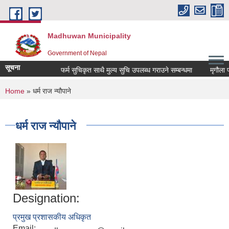
Skip to main content
Madhuwan Municipality
Government of Nepal
सूचना
फर्म सुचिकृत साथै मुल्य सुचि उपलब्ध गराउने सम्बन्धमा
मृगौला प्र
You are here
Home
» धर्म राज न्यौपाने
धर्म राज न्यौपाने
Designation:
प्रमुख प्रशासकीय अधिकृत
Email: