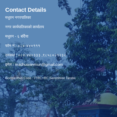
Contact Details
मधुवन नगरपालिका
नगर कार्यपालिकाको कार्यालय
मधुवन - ६ बर्दिया
फोन नं.: ०८४-४४०१११
दमकल : ०८४-४४०३३३ ,९८५८०२१२३२
इमेल :
madhuwanmun@gmail.com
Google Plus Code : 77RC+RC Sanoshree Taratal