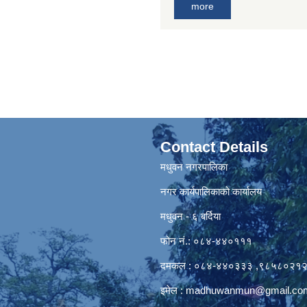
more
Contact Details
मधुवन नगरपालिका
नगर कार्यपालिकाको कार्यालय
मधुवन - ६ बर्दिया
फोन नं.: ०८४-४४०१११
दमकल : ०८४-४४०३३३ ,९८५८०२१
इमेल :
madhuwanmun@gmail.co