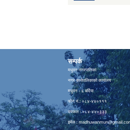
सम्पर्क
मधुवन नगरपालिका
नगर कार्यपालिकाको कार्यालय
मधुवन - ६ बर्दिया
फोन नं.: ०८४-४४०१११
दमकल : ०८४-४४०३३३
इमेल :
madhuwanmun@gmail.co