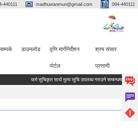
4-440111
madhuwanmun@gmail.com
084-440111
सम्पर्क
डाउनलोड
वृत्ति मार्गनिर्देशन
श्रम संसार
पोर्टल
प्रणाणी
फर्म सुचिकृत साथै मुल्य सुचि उपलब्ध गराउने सम्बन्धमा
मृगौला 