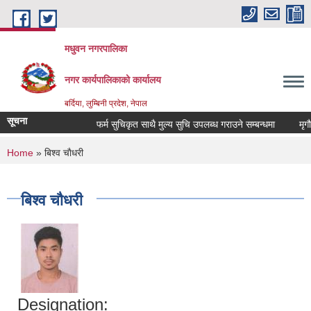
Skip to main content
मधुवन नगरपालिका
नगर कार्यपालिकाको कार्यालय
बर्दिया, लुम्बिनी प्रदेश, नेपाल
सूचना
फर्म सुचिकृत साथै मुल्य सुचि उपलब्ध गराउने सम्बन्धमा
मृगौला
You are here
Home
» बिश्व चाैधरी
बिश्व चाैधरी
Designation: