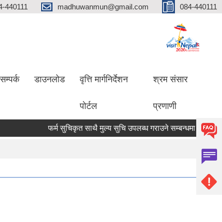
4-440111
madhuwanmun@gmail.com
084-440111
सम्पर्क
डाउनलोड
वृत्ति मार्गनिर्देशन
श्रम संसार
पोर्टल
प्रणाणी
फर्म सुचिकृत साथै मुल्य सुचि उपलब्ध गराउने सम्बन्धमा
मृगौला प