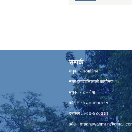
सम्पर्क
मधुवन नगरपालिका
नगर कार्यपालिकाको कार्यालय
मधुवन - ६ बर्दिया
फोन नं.: ०८४-४४०१११
दमकल : ०८४-४४०३३३
इमेल :
madhuwanmun@gmail.co