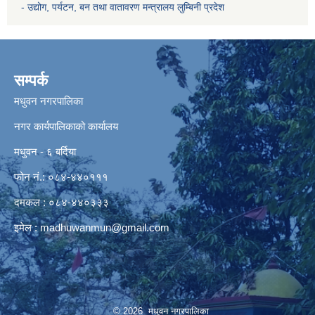
- उद्योग, पर्यटन, बन तथा वातावरण मन्त्रालय
लुम्बिनी प्रदेश
सम्पर्क
मधुवन नगरपालिका
नगर कार्यपालिकाको कार्यालय
मधुवन - ६ बर्दिया
फोन नं.: ०८४-४४०१११
दमकल : ०८४-४४०३३३
इमेल :
madhuwanmun@gmail.com
© 2026 मधुवन नगरपालिका