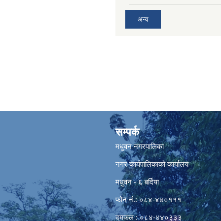
अन्य
सम्पर्क
मधुवन नगरपालिका
नगर कार्यपालिकाको कार्यालय
मधुवन - ६ बर्दिया
फोन नं.: ०८४-४४०१११
दमकल : ०८४-४४०३३३