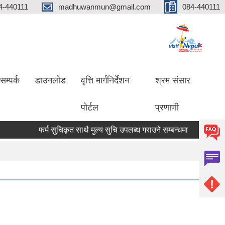
4-440111
madhuwanmun@gmail.com
084-440111
सम्पर्क
डाउनलोड
वृत्ति मार्गनिर्देशन
श्रम संसार
पोर्टल
प्रणाणी
फर्म सुचिकृत साथै मुल्य सुचि उपलब्ध गराउने सम्बन्धमा
मृगौला प्रत्